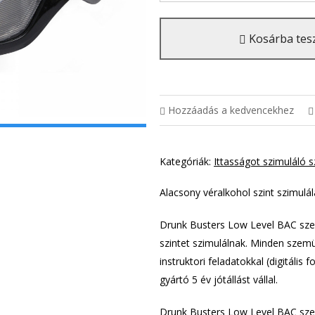
Kosárba tes
Hozzáadás a kedvencekhez
Kategóriák:
Ittasságot szimuláló
Alacsony véralkohol szint szimulá
Drunk Busters Low Level BAC sze
szintet szimulálnak. Minden szem
instruktori feladatokkal (digitális
gyártó 5 év jótállást vállal.
Drunk Busters Low Level BAC sze