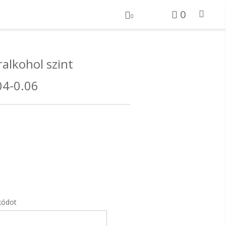
0
0
alkohol szint
04-0.06
kódot