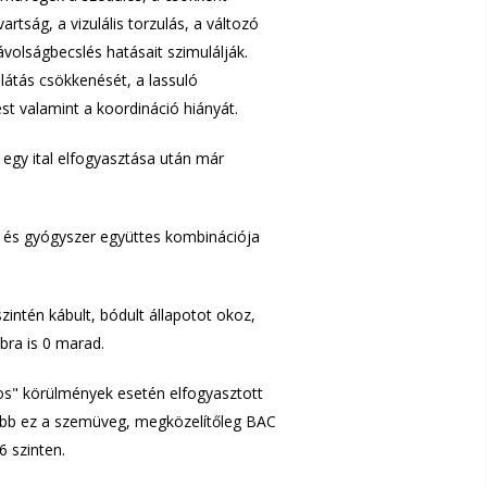
artság, a vizulális torzulás, a változó
ávolságbecslés hatásait szimulálják.
 látás csökkenését, a lassuló
st valamint a koordináció hiányát.
egy ital elfogyasztása után már
ol és gyógyszer együttes kombinációja
szintén kábult, bódult állapotot okoz,
bra is 0 marad.
os" körülmények esetén elfogyasztott
kább ez a szemüveg, megközelítőleg BAC
6 szinten.