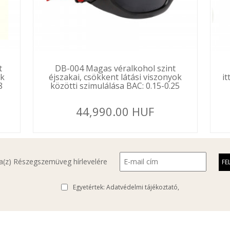
t
DB-004 Magas véralkohol szint
ok
éjszakai, csökkent látási viszonyok
i
8
közötti szimulálása BAC: 0.15-0.25
44,990.00 HUF
l a(z) Részegszemüveg hírlevelére
Egyetértek:
Adatvédelmi tájékoztató