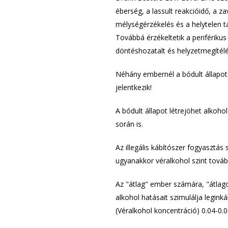
éberség, a lassult reakcióidő, a zav
mélységérzékelés és a helytelen t
Továbbá érzékeltetik a periférikus
döntéshozatalt és helyzetmegítélé
Néhány embernél a bódult állapot 
jelentkezik!
A bódult állapot létrejöhet alkoh
során is.
Az illegális kábítószer fogyasztás 
ugyanakkor véralkohol szint továb
Az "átlag" ember számára, "átlag
alkohol hatásait szimulálja legin
(Véralkohol koncentráció) 0.04-0.0