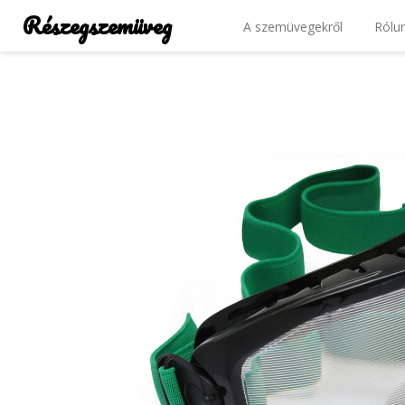
Részegszemüveg
A szemüvegekről
Rólu