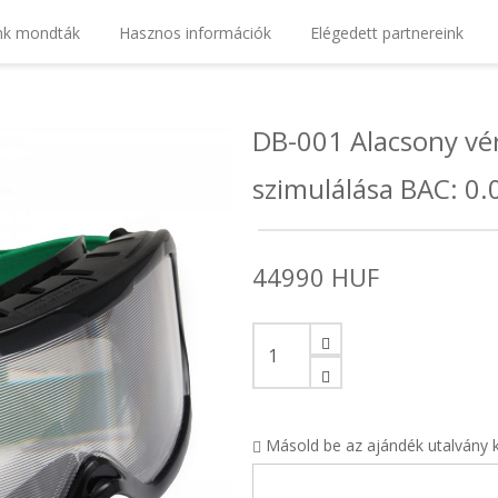
nk mondták
Hasznos információk
Elégedett partnereink
DB-001 Alacsony vér
szimulálása BAC: 0.
44990 HUF
Másold be az ajándék utalvány 