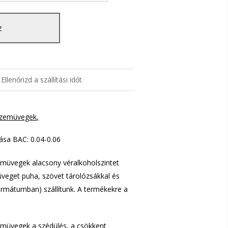
z
Ellenőrizd a szállítási időt
 szemüvegek
lása BAC: 0.04-0.06
müvegek alacsony véralkoholszintet
üveget puha, szövet tárolózsákkal és
 formátumban) szállítunk. A termékekre a
müvegek a szédülés, a csökkent