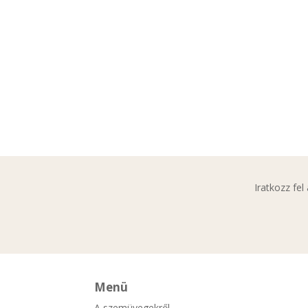
Iratkozz fe
Menü
A szemüvegekről