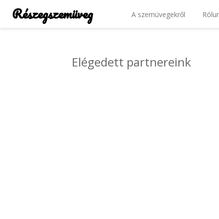
Részegszemüveg
A szemüvegekről
Rólu
Elégedett partnereink