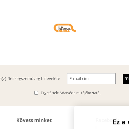
l a(z) Részegszemüveg hírlevelére
Egyetértek:
Adatvédelmi tájékoztató
Kövess minket
Facebook
Ez a